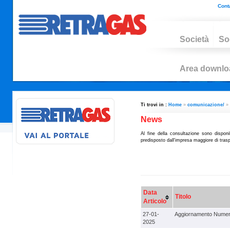
Conta
Società
So
Area downlo
Ti trovi in :
Home
»
comunicazione/
»
News
Al fine della consultazione sono disponi
predisposto dall'impresa maggiore di traspo
Data
Titolo
Articolo
27-01-
Aggiornamento Numer
2025