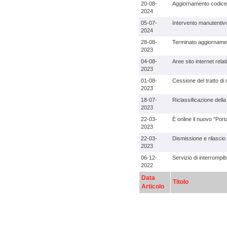
20-08-
Aggiornamento codice 
2024
05-07-
Intervento manutentiv
2024
28-08-
Terminato aggiornamen
2023
04-08-
Aree sito internet rel
2023
01-08-
Cessione del tratto di
2023
18-07-
Riclassificazione dell
2023
22-03-
È online il nuovo "Por
2023
22-03-
Dismissione e rilascio
2023
06-12-
Servizio di interrompibi
2022
Data
Titolo
Articolo