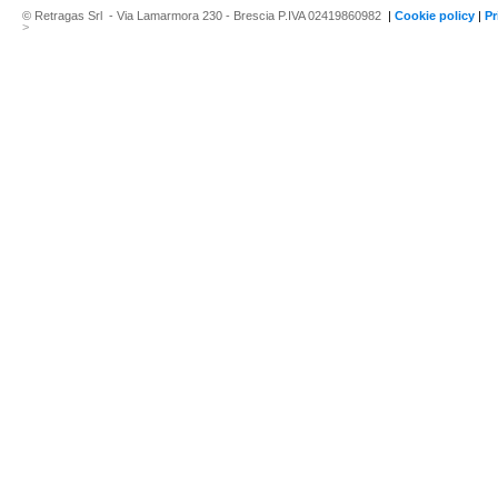
© Retragas Srl - Via Lamarmora 230 - Brescia P.IVA 02419860982
|
Cookie policy
|
Pr
>