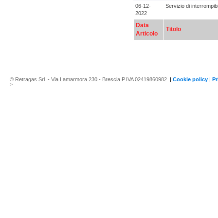
06-12-
Servizio di interrompibi
2022
Data
Titolo
Articolo
© Retragas Srl - Via Lamarmora 230 - Brescia P.IVA 02419860982
|
Cookie policy
|
Pr
>