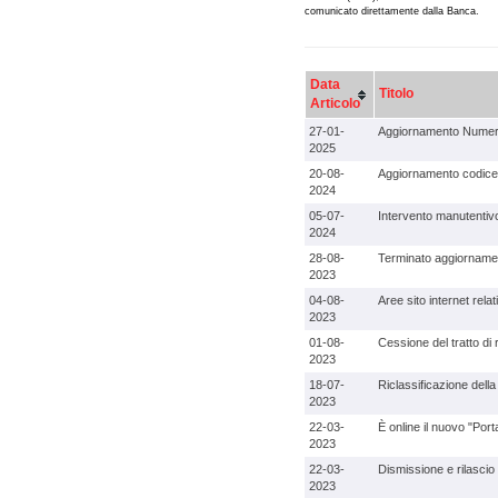
comunicato direttamente dalla Banca.
Data
Titolo
Articolo
27-01-
Aggiornamento Numer
2025
20-08-
Aggiornamento codice 
2024
05-07-
Intervento manutentiv
2024
28-08-
Terminato aggiornamen
2023
04-08-
Aree sito internet rel
2023
01-08-
Cessione del tratto di
2023
18-07-
Riclassificazione dell
2023
22-03-
È online il nuovo "Por
2023
22-03-
Dismissione e rilascio
2023