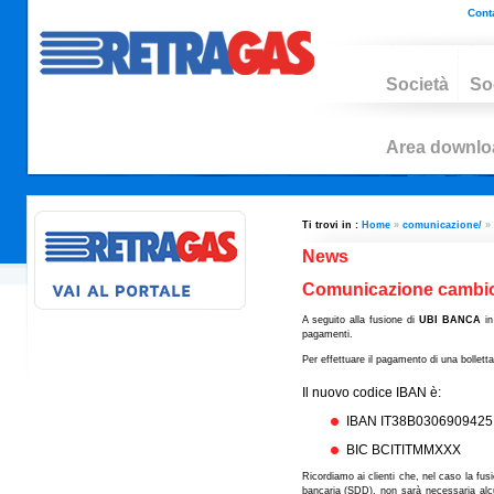
Conta
Società
So
Area downlo
Ti trovi in :
Home
»
comunicazione/
»
News
Comunicazione cambio
A seguito alla fusione di
UBI BANCA
i
pagamenti.
Per effettuare il pagamento di una bollett
Il nuovo codice IBAN è:
IBAN IT38B030690942
BIC BCITITMMXXX
Ricordiamo ai clienti che, nel caso la fu
bancaria (SDD), non sarà necessaria alc