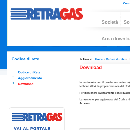
Conta
Società
So
Area downlo
Codice di rete
Ti trovi in :
Home
»
Codice di rete
» D
Download
Codice di Rete
Aggiornamento
In conformità con il quadro normativo vi
Download
febbraio 2004, la propria versione del Codic
Per mantenere l'allineamento con il quadr
La versione più aggiornata del Codice di
Accesso.