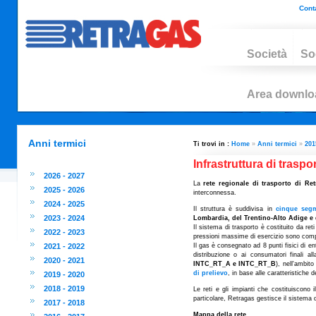
Conta
Società
So
Area downlo
Anni termici
Ti trovi in :
Home
»
Anni termici
»
201
Infrastruttura di traspo
2026 - 2027
La
rete regionale di trasporto di Re
2025 - 2026
interconnessa.
2024 - 2025
Il struttura è suddivisa in
cinque segm
2023 - 2024
Lombardia, del Trentino-Alto Adige e
Il sistema di trasporto è costituito da re
2022 - 2023
pressioni massime di esercizio sono comp
2021 - 2022
Il gas è consegnato ad 8 punti fisici di en
distribuzione o ai consumatori finali al
2020 - 2021
INTC_RT_A e INTC_RT_B
), nell'ambit
di prelievo
, in base alle caratteristiche 
2019 - 2020
2018 - 2019
Le reti e gli impianti che costituiscono
particolare, Retragas gestisce il sistema d
2017 - 2018
Mappa della rete