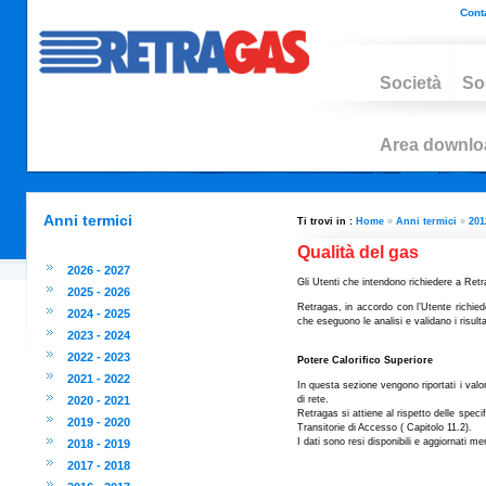
Conta
Società
So
Area downlo
Anni termici
Ti trovi in :
Home
»
Anni termici
»
201
Qualità del gas
2026 - 2027
Gli Utenti che intendono richiedere a Retra
2025 - 2026
Retragas, in accordo con l’Utente richiede
2024 - 2025
che eseguono le analisi e validano i risulta
2023 - 2024
2022 - 2023
Potere Calorifico Superiore
2021 - 2022
In questa sezione vengono riportati i valor
2020 - 2021
di rete.
Retragas si attiene al rispetto delle speci
2019 - 2020
Transitorie di Accesso ( Capitolo 11.2).
I dati sono resi disponibili e aggiornati m
2018 - 2019
2017 - 2018