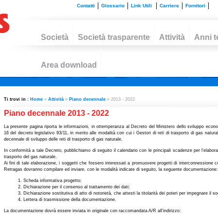
Contatti
Glossario
Link Utili
Carriere
Fornitori
Società
Società trasparente
Attività
Anni t
Area download
Ti trovi in :
Home
»
Attività
»
Piano decennale
» 2013 - 2022
Piano decennale 2013 - 2022
La presente pagina riporta le informazioni, in ottemperanza al Decreto del Ministero dello sviluppo economi
16 del decreto legislativo 93/11, in merito alle modalità con cui i Gestori di reti di trasporto di gas natural
decennale di sviluppo delle reti di trasporto di gas naturale.
In conformità a tale Decreto, pubblichiamo di seguito il calendario con le principali scadenze per l’elabor
trasporto del gas naturale.
Ai fini di tale elaborazione, i soggetti che fossero interessati a promuovere progetti di interconnessione co
Retragas dovranno compilare ed inviare, con le modalità indicate di seguito, la seguente documentazione:
Scheda informativa progetto;
Dichiarazione per il consenso al trattamento dei dati;
Dichiarazione sostitutiva di atto di notorietà, che attesti la titolarità dei poteri per impegnare il s
Lettera di trasmissione della documentazione.
La documentazione dovrà essere inviata in originale con raccomandata A/R all’indirizzo: