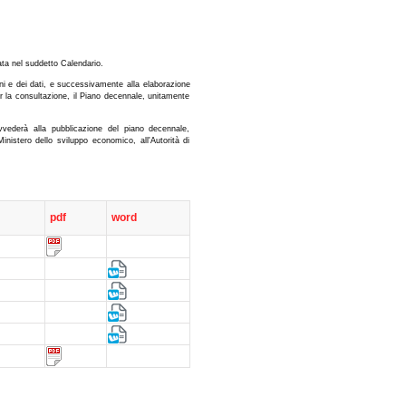
ta nel suddetto Calendario.
ni e dei dati, e successivamente alla elaborazione
er la consultazione, il Piano decennale, unitamente
vederà alla pubblicazione del piano decennale,
inistero dello sviluppo economico, all'Autorità di
pdf
word