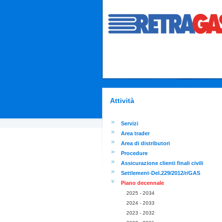
Attività
Servizi
Area trader
Area di distributori
Procedure
Assicurazione clienti finali civili
Settlement-Del.229/2012/r/GAS
Piano decennale
2025 - 2034
2024 - 2033
2023 - 2032