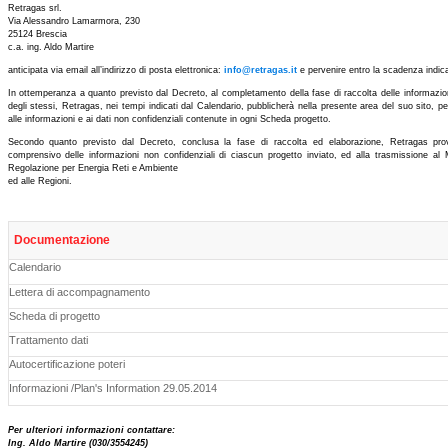
Retragas srl.
Via Alessandro Lamarmora, 230
25124 Brescia
c.a. ing. Aldo Martire
anticipata via email all’indirizzo di posta elettronica:
info@retragas.it
e pervenire entro la scadenza indica
In ottemperanza a quanto previsto dal Decreto, al completamento della fase di raccolta delle informazio
degli stessi, Retragas, nei tempi indicati dal Calendario, pubblicherà nella presente area del suo sito, p
alle informazioni e ai dati non confidenziali contenute in ogni Scheda progetto.
Secondo quanto previsto dal Decreto, conclusa la fase di raccolta ed elaborazione, Retragas prov
comprensivo delle informazioni non confidenziali di ciascun progetto inviato, ed alla trasmissione al M
Regolazione per Energia Reti e Ambiente
ed alle Regioni.
Documentazione
Calendario
Lettera di accompagnamento
Scheda di progetto
Trattamento dati
Autocertificazione poteri
Informazioni /Plan's Information 29.05.2014
Per ulteriori informazioni contattare:
Ing. Aldo Martire (030/3554245)